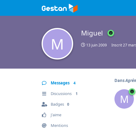
Miguel
M
13 juin 2009
Inscrit
27 mar
Dans
Agrém
Messages
4
Discussions
1
M
Badges
0
J'aime
Mentions