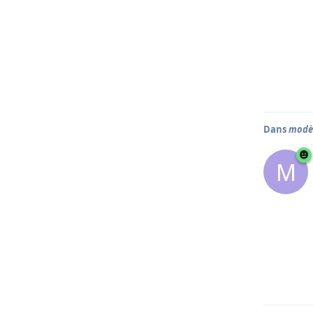
Dans
modèl
M