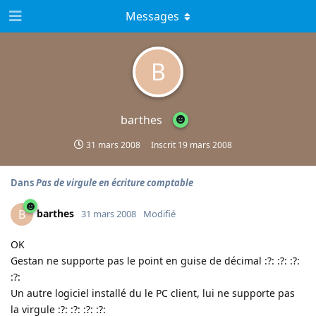
Messages
B
barthes
31 mars 2008
Inscrit
19 mars 2008
Dans
Pas de virgule en écriture comptable
barthes
B
31 mars 2008
Modifié
OK
Gestan ne supporte pas le point en guise de décimal
:?:
:?:
:?:
:?:
Un autre logiciel installé du le PC client, lui ne supporte pas
la virgule
:?:
:?:
:?:
:?: