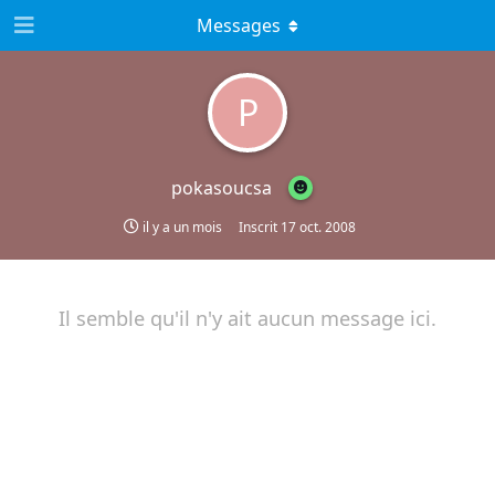
Messages
P
pokasoucsa
il y a un mois
Inscrit
17 oct. 2008
Il semble qu'il n'y ait aucun message ici.