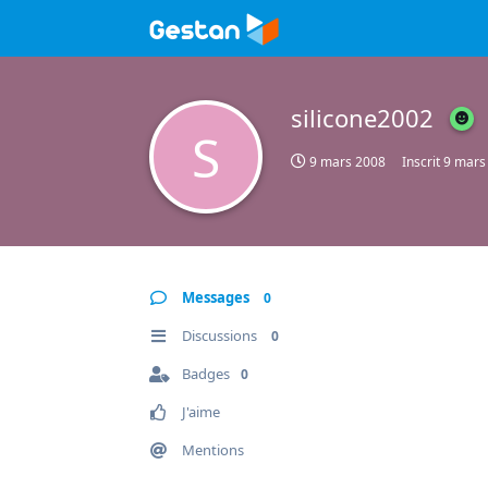
silicone2002
S
9 mars 2008
Inscrit
9 mars
Messages
0
Discussions
0
Badges
0
J'aime
Mentions